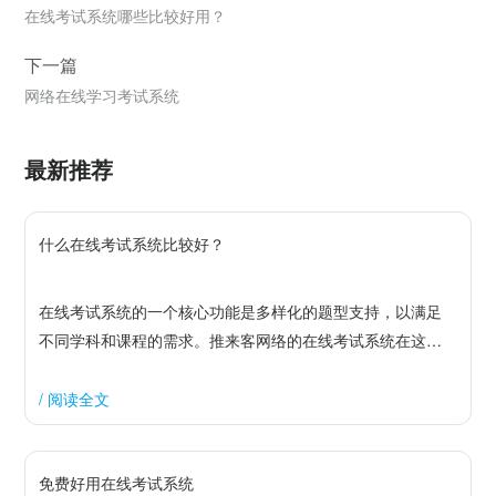
在线考试系统哪些比较好用？
下一篇
网络在线学习考试系统
最新推荐
什么在线考试系统比较好？
在线考试系统的一个核心功能是多样化的题型支持，以满足
不同学科和课程的需求。推来客网络的在线考试系统在这一
方面表现尤为出色。系统支持选择题、填空题、简答题、编
程题和案例分析题等多种题型。教师可以根据课程内容和教
/ 阅读全文
学目标，自由设置题目的类型和数量。此外，系统允许教师
上传多媒体资源，如图片、音频和视频，帮助学生更好地理
免费好用在线考试系统
解题目内容。这种多样化的题型设计，不仅提高了考试的灵