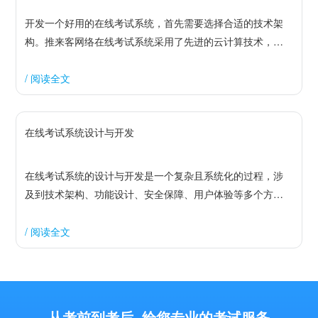
开发一个好用的在线考试系统，首先需要选择合适的技术架
构。推来客网络在线考试系统采用了先进的云计算技术，确
保了系统的高可用性和扩展性。云计算的分布式架构可以处
理大量的并发请求，避免了考试过程中因服务器负载过高而
/ 阅读全文
导致的系统崩溃。此外，云计算还提供了灵活的资源调配能
力，可以根据考试规模动态调整计算资源，提高了资源利用
在线考试系统设计与开发
效率。这一技术选择不仅提升了系统的稳定性和可靠性，也
为系统的未来扩展打下了坚实的基础。
在线考试系统的设计与开发是一个复杂且系统化的过程，涉
及到技术架构、功能设计、安全保障、用户体验等多个方
面。本文将详细阐述在线考试系统设计与开发的各个关键环
节，提供一个全面的指南，帮助开发者了解如何创建一个高
/ 阅读全文
效、安全、用户友好的在线考试系统。
从考前到考后, 给您专业的考试服务