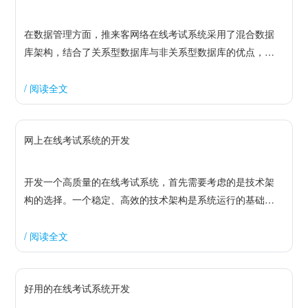
活性，也能更全面地评估学生的知识和技能。例如，在语言
学习课程中，可以设置听力题目，通过音频资源评估学生的
在数据管理方面，推来客网络在线考试系统采用了混合数据
听力水平。
库架构，结合了关系型数据库与非关系型数据库的优点，确
保数据的高效存储和检索。关系型数据库用于存储核心数
据，如试题、考生信息和答题记录，保证数据的一致性和完
/ 阅读全文
整性。非关系型数据库则用于存储监控视频和日志文件等辅
助数据，提供了高效的数据存取和扩展能力。这种架构不仅
网上在线考试系统的开发
提高了数据管理的效率，还使得系统在处理大规模数据时依
然能够保持高性能。
开发一个高质量的在线考试系统，首先需要考虑的是技术架
构的选择。一个稳定、高效的技术架构是系统运行的基础。
推来客网络的在线考试系统采用了先进的云计算技术，确保
了系统的高可用性和扩展性。云计算的优势在于其分布式架
/ 阅读全文
构，可以处理大量的并发请求，从而避免考试过程中因服务
器负载过高而导致的系统崩溃。此外，云计算还提供了灵活
好用的在线考试系统开发
的资源调配能力，根据考试规模动态调整计算资源，提高了
资源利用效率。